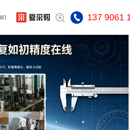

137 9061 

我们